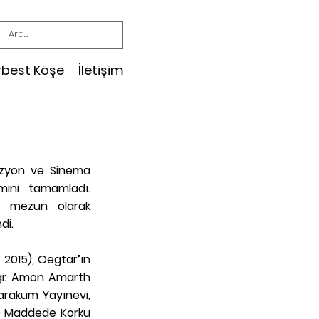
rbest Köşe
İletişim
vizyon ve Sinema
mini tamamladı.
en mezun olarak
di.
 2015), Oegtar’ın
ziği: Amon Amarth
Karakum Yayınevi,
 50 Maddede Korku