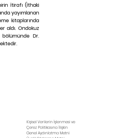
n İtirafı (İthaki
 alanda yayımlanan
leme kitaplarında
yer aldı. Ondokuz
 bölümünde Dr.
ektedir.
Kişisel Verilerin İşlenmesi ve
Çerez Politikasına İlişkin
Genel Aydınlatma Metni