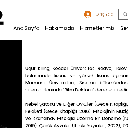
Giriş Yap
Ana Sayfa
Hakkımızda
Hizmetlerimiz
Se
UĞUR KILINÇ KİMDİR?
Uğur Kılınç, Kocaeli Üniversitesi Radyo, Tele
bölümünde lisans ve yüksek lisans öğreni
Marmara Üniversitesi, Sinema bölümünd
sinema alanında “Bilim Doktoru” derecesini edin
Nebel Şatosu ve Diğer Öyküler (Gece Kitaplığı,
Felaketi (Gece Kitaplığı, 2016), Mitolojinin Mü
ve İskandinav Mitolojisi Üzerine Bir Deneme (
2019), Çürük Ayvalar (İthaki Yayınları, 2022),