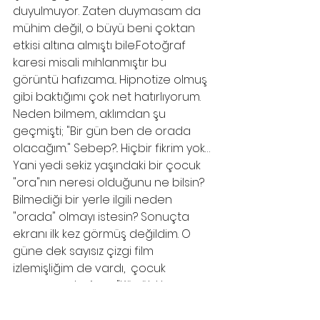
duyulmuyor. Zaten duymasam da 
mühim değil, o büyü beni çoktan 
etkisi altına almıştı bile.Fotoğraf 
karesi misali mıhlanmıştır bu 
görüntü hafızama... Hipnotize olmuş 
gibi baktığımı çok net hatırlıyorum. 
Neden bilmem, aklımdan şu 
geçmişti; "Bir gün ben de orada 
olacağım." Sebep?.. Hiçbir fikrim yok… 
Yani yedi sekiz yaşındaki bir çocuk 
"ora"nın neresi olduğunu ne bilsin? 
Bilmediği bir yerle ilgili neden 
"orada" olmayı istesin? Sonuçta 
ekranı ilk kez görmüş değildim. O 
güne dek sayısız çizgi film 
izlemişliğim de vardı,  çocuk 
programı da. Ama "Küçük Hanımın 
Şoförü"nden önce aklımdan böyle 
bir düşünce geçmişliği yoktu. 