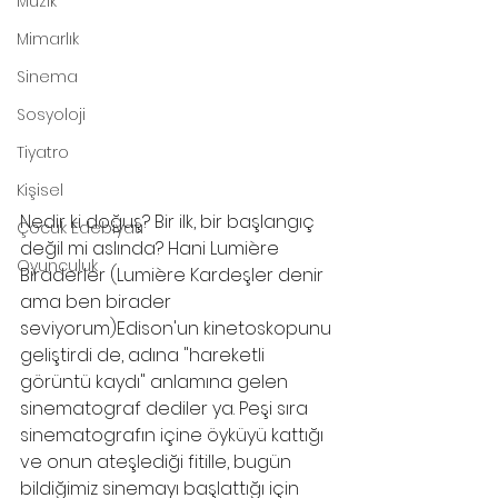
Müzik
Mimarlık
Sinema
Sosyoloji
Tiyatro
Kişisel
Nedir ki doğuş? Bir ilk, bir başlangıç 
Çocuk Edebiyatı
değil mi aslında? Hani Lumière 
Oyunculuk
Biraderler (Lumière Kardeşler denir 
ama ben birader 
seviyorum)Edison'un kinetoskopunu 
geliştirdi de, adına "hareketli 
görüntü kaydı" anlamına gelen 
sinematograf dediler ya. Peşi sıra 
sinematografın içine öyküyü kattığı 
ve onun ateşlediği fitille, bugün 
bildiğimiz sinemayı başlattığı için 