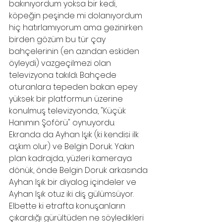
bakınıyordum yoksa bir kedi, 
köpeğin peşinde mi dolanıyordum 
hiç hatırlamıyorum ama gezinirken 
birden gözüm bu tür çay 
bahçelerinin (en azından eskiden 
öyleydi) vazgeçilmezi olan 
televizyona takıldı. Bahçede 
oturanlara tepeden bakan epey 
yüksek bir platformun üzerine 
konulmuş televizyonda, "Küçük 
Hanımın Şoförü" oynuyordu. 
Ekranda da Ayhan Işık (ki kendisi ilk 
aşkım olur) ve Belgin Doruk. Yakın 
plan kadrajda, yüzleri kameraya 
dönük, önde Belgin Doruk arkasında 
Ayhan Işık bir diyalog içindeler ve 
Ayhan Işık otuz iki diş gülümsüyor. 
Elbette ki etrafta konuşanların 
çıkardığı gürültüden ne söyledikleri 