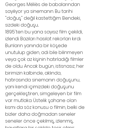
Georges Méliès de babalarından 
sayılıyor ya sinemanın. Bu tarihi 
"doğuş" değil kastettiğim. Bendeki, 
sizdeki doğuşu... 
1895'ten bu yana sayısız film çekildi, 
izlendi. Bazıları hasılat rekorları kırdı. 
Bunların yanında bir köşede 
unutulup giden, adı bile bilinmeyen 
veya çok az kişinin hatırladığı filmler 
de oldu. Ancak bugün, istisnasız, her 
birimizin kalbinde, aklında, 
hatırasında sinemanın doğuşunu, 
yani kendi içimizdeki doğuşunu 
gerçekleştiren, simgeleyen bir film 
var mutlaka. Üstelik şahane olan 
kısmı da söz konusu o filmin, belki de 
bizler daha doğmadan seneler 
seneler önce çekilmiş, izlenmiş, 
hayatlara bir şekilde tesir etmiş 