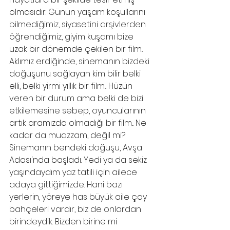
olmasıdır. Günün yaşam koşullarını 
bilmediğimiz, siyasetini arşivlerden 
öğrendiğimiz, giyim kuşamı bize 
uzak bir dönemde çekilen bir film... 
Aklımız erdiğinde, sinemanın bizdeki 
doğuşunu sağlayan kim bilir belki 
elli, belki yirmi yıllık bir film... Hüzün 
veren bir durum ama belki de bizi 
etkilemesine sebep, oyuncularının 
artık aramızda olmadığı bir film... Ne 
kadar da muazzam, değil mi?
Sinemanın bendeki doğuşu, Avşa 
Adası'nda başladı. Yedi ya da sekiz 
yaşındaydım yaz tatili için ailece 
adaya gittiğimizde. Hani bazı 
yerlerin, yöreye has büyük aile çay 
bahçeleri vardır, biz de onlardan 
birindeydik. Bizden birine mi 