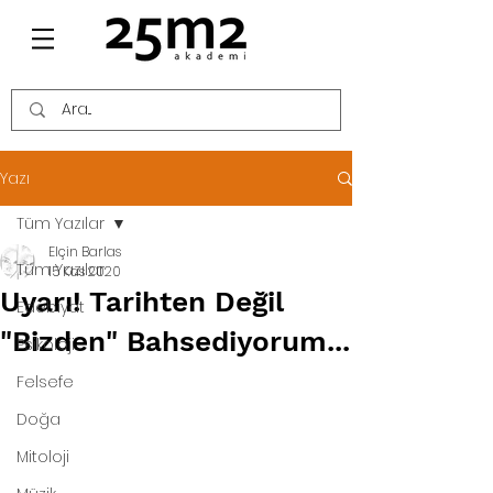
Yazı
Tüm Yazılar
Elçin Barlas
Tüm Yazılar
15 Kas 2020
Uyarı! Tarihten Değil
Edebiyat
"Bizden" Bahsediyorum...
Psikoloji
Felsefe
Doğa
Mitoloji