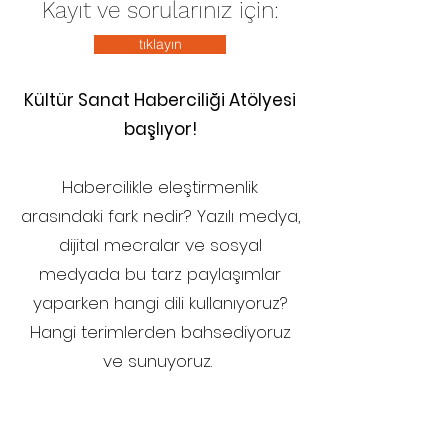
Kayıt ve sorularınız için:
tıklayın
Kültür Sanat Haberciliği Atölyesi
başlıyor!
Habercilikle eleştirmenlik
arasındaki fark nedir? Yazılı medya,
dijital mecralar ve sosyal
medyada bu tarz paylaşımlar
yaparken hangi dili kullanıyoruz?
Hangi terimlerden bahsediyoruz
ve sunuyoruz.
Altı hafta boyunca eğitmenimiz
Milliyet Kültür Sanat Müdürü Efnan