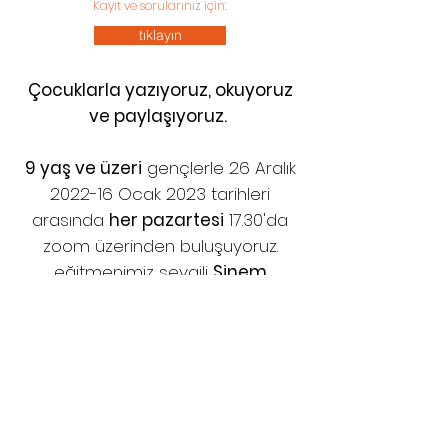
Kayıt ve sorularınız için:
tıklayın
Çocuklarla yazıyoruz, okuyoruz
ve paylaşıyoruz.
9 yaş ve üzeri
gençlerle 26 Aralık
2022-16 Ocak 2023 tarihleri
arasında
her pazartesi
17.30'da
zoom üzerinden buluşuyoruz.
eğitmenimiz sevgili
Sinem
Çelebioğlu
ile birlikte birbirinden
güzel yazılar yazmak için
sabırsızlanıyoruz.