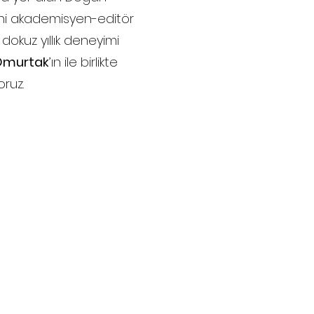
ni akademisyen-editör
okuz yıllık deneyimi
Omurtak
’ın ile birlikte
oruz.