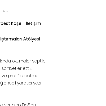
rbest Köşe
İletişim
lıştırmaları Atölyesi
kkında okumalar yaptık,
, sohbetler ettik.
ma ve pratiğe dökme
lenceli yaratıcı yazı
ında yer alan Doğan